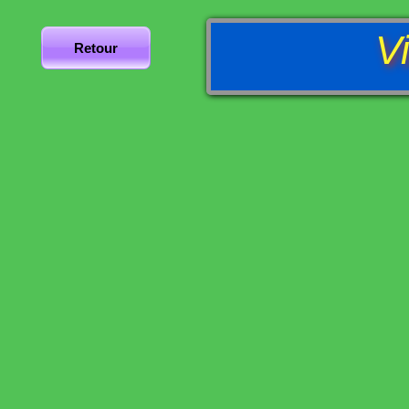
V
Retour